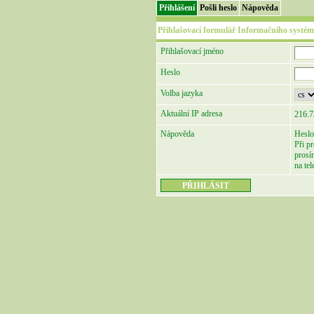
Přihlášení
Pošli heslo
Nápověda
Přihlašovací formulář Informačního systém
Přihlašovací jméno
Heslo
Volba jazyka
Aktuální IP adresa
216.7
Nápověda
Heslo
Při p
prosí
na te