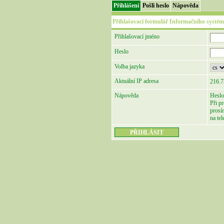
Přihlášení
Pošli heslo
Nápověda
Přihlašovací formulář Informačního systém
Přihlašovací jméno
Heslo
Volba jazyka
Aktuální IP adresa
216.7
Nápověda
Heslo
Při p
prosí
na te