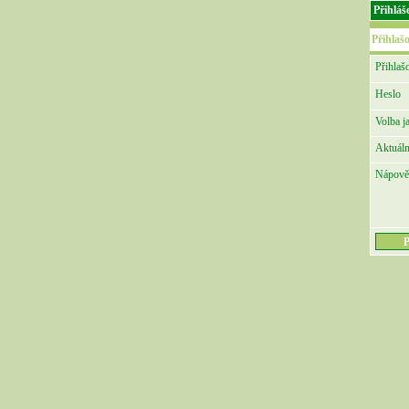
Přihláš
Přihlaš
Přihlaš
Heslo
Volba j
Aktuáln
Nápově