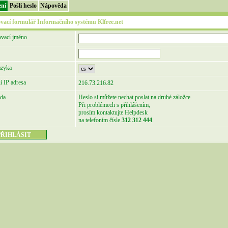
ení
Pošli heslo
Nápověda
ovací formulář Informačního systému Klfree.net
ovací jméno
azyka
í IP adresa
216.73.216.82
da
Heslo si můžete nechat poslat na druhé záložce.
Při problémech s přihlášením,
prosím kontaktujte Helpdesk
na telefoním čísle
312 312 444
.