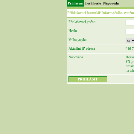
Přihlášení
Pošli heslo
Nápověda
Přihlašovací formulář Informačního systém
Přihlašovací jméno
Heslo
Volba jazyka
Aktuální IP adresa
216.7
Nápověda
Heslo
Při p
prosí
na te