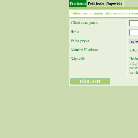
Přihlášení
Pošli heslo
Nápověda
Přihlašovací formulář Informačního systém
Přihlašovací jméno
Heslo
Volba jazyka
Aktuální IP adresa
216.7
Nápověda
Heslo
Při p
prosí
na te