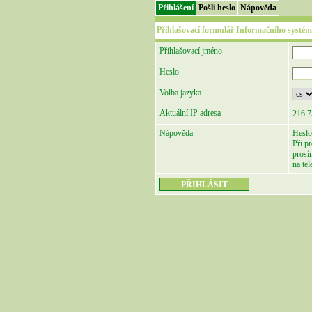
Přihlášení
Pošli heslo
Nápověda
Přihlašovací formulář Informačního systém
Přihlašovací jméno
Heslo
Volba jazyka
Aktuální IP adresa
216.7
Nápověda
Heslo
Při p
prosí
na te