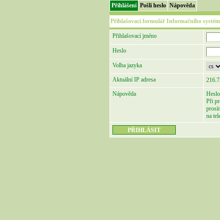
Přihlášení
Pošli heslo
Nápověda
Přihlašovací formulář Informačního systém
Přihlašovací jméno
Heslo
Volba jazyka
Aktuální IP adresa
216.7
Nápověda
Heslo
Při p
prosí
na te