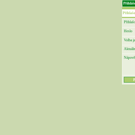
Přihláš
Přihlaš
Přihlaš
Heslo
Volba j
Aktuáln
Nápově