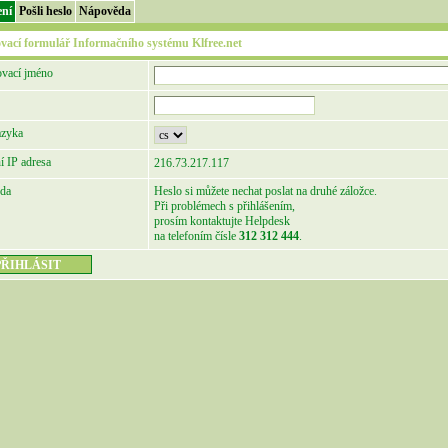
ení
Pošli heslo
Nápověda
ovací formulář Informačního systému Klfree.net
ovací jméno
azyka
í IP adresa
216.73.217.117
da
Heslo si můžete nechat poslat na druhé záložce.
Při problémech s přihlášením,
prosím kontaktujte Helpdesk
na telefoním čísle
312 312 444
.