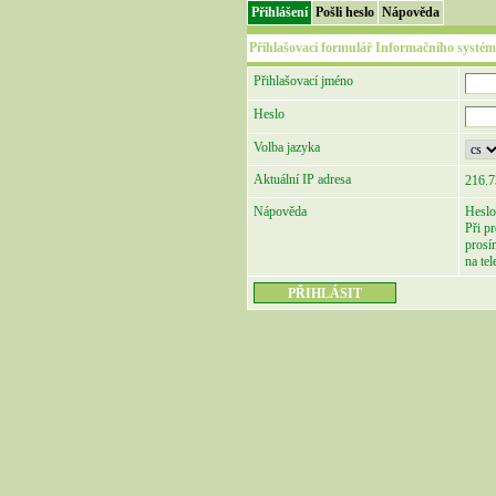
Přihlášení
Pošli heslo
Nápověda
Přihlašovací formulář Informačního systém
Přihlašovací jméno
Heslo
Volba jazyka
Aktuální IP adresa
216.7
Nápověda
Heslo
Při p
prosí
na te