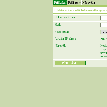
Přihlášení
Pošli heslo
Nápověda
Přihlašovací formulář Informačního systém
Přihlašovací jméno
Heslo
Volba jazyka
Aktuální IP adresa
216.7
Nápověda
Heslo
Při p
prosí
na te