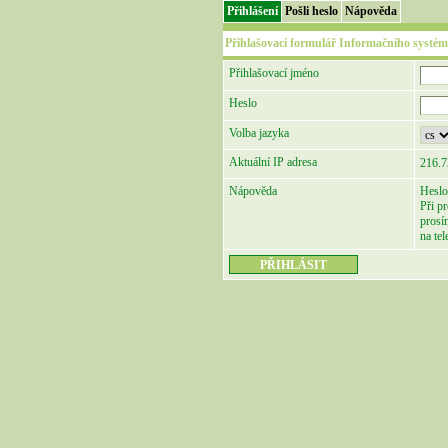
Přihlášení
Pošli heslo
Nápověda
Přihlašovací formulář Informačního systém
Přihlašovací jméno
Heslo
Volba jazyka
Aktuální IP adresa
216.7
Nápověda
Heslo
Při p
prosí
na te