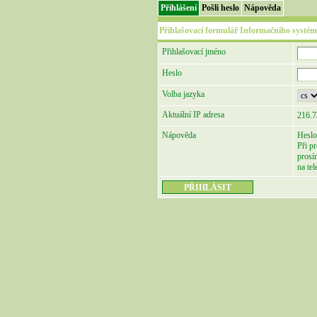
Přihlášení
Pošli heslo
Nápověda
Přihlašovací formulář Informačního systém
Přihlašovací jméno
Heslo
Volba jazyka
Aktuální IP adresa
216.7
Nápověda
Heslo
Při p
prosí
na te