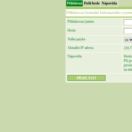
Přihlášení
Pošli heslo
Nápověda
Přihlašovací formulář Informačního systém
Přihlašovací jméno
Heslo
Volba jazyka
Aktuální IP adresa
216.7
Nápověda
Heslo
Při p
prosí
na te