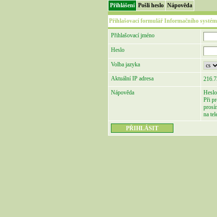
Přihlášení
Pošli heslo
Nápověda
Přihlašovací formulář Informačního systém
Přihlašovací jméno
Heslo
Volba jazyka
Aktuální IP adresa
216.7
Nápověda
Heslo
Při p
prosí
na te