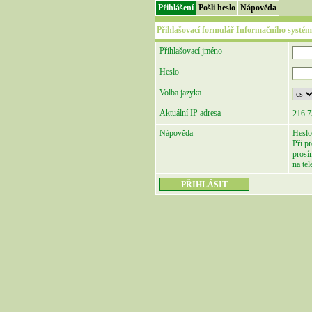
Přihlášení
Pošli heslo
Nápověda
Přihlašovací formulář Informačního systém
Přihlašovací jméno
Heslo
Volba jazyka
Aktuální IP adresa
216.7
Nápověda
Heslo
Při p
prosí
na te