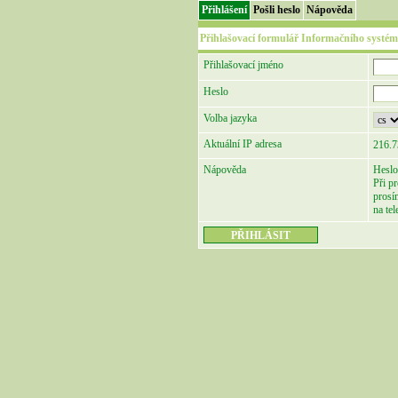
Přihlášení
Pošli heslo
Nápověda
Přihlašovací formulář Informačního systém
Přihlašovací jméno
Heslo
Volba jazyka
Aktuální IP adresa
216.7
Nápověda
Heslo
Při p
prosí
na te