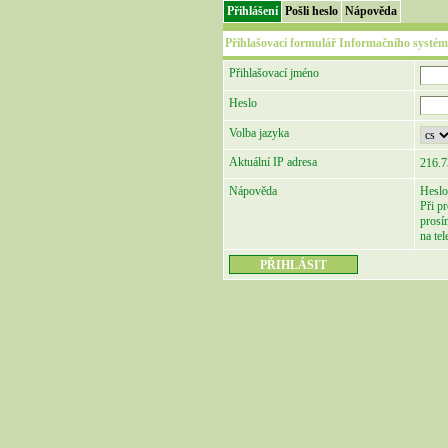
Přihlášení
Pošli heslo
Nápověda
Přihlašovací formulář Informačního systém
Přihlašovací jméno
Heslo
Volba jazyka
Aktuální IP adresa
216.7
Nápověda
Heslo
Při p
prosí
na te